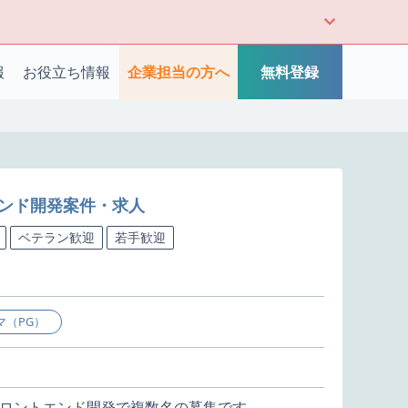
報
お役立ち情報
企業担当の方へ
無料登録
トエンド開発案件・求人
ベテラン歓迎
若手歓迎
マ（PG）
ロントエンド開発で複数名の募集です。