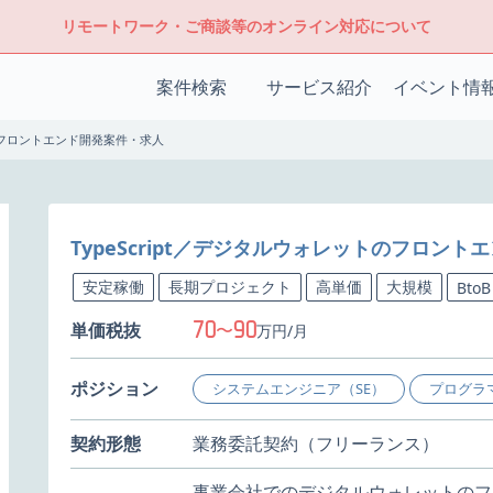
リモートワーク・ご商談等のオンライン対応について
案件検索
サービス紹介
イベント情
トのフロントエンド開発案件・求人
TypeScript／デジタルウォレットのフロン
安定稼働
長期プロジェクト
高単価
大規模
BtoB
70
90
単価税抜
〜
万円/月
ポジション
システムエンジニア（SE）
プログラ
契約形態
業務委託契約（フリーランス）
事業会社でのデジタルウォレットのフ