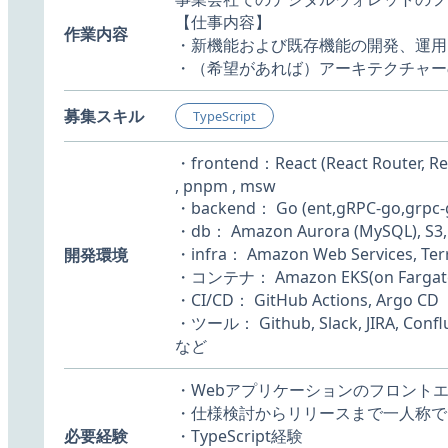
【仕事内容】
作業内容
・新機能および既存機能の開発、運用
・（希望があれば）アーキテクチャーの
募集スキル
TypeScript
・frontend：React (React Router, Redux
, pnpm , msw
・backend： Go (ent,gRPC-go,grpc-g
・db： Amazon Aurora (MySQL), S3, 
・infra： Amazon Web Services, Ter
開発環境
・コンテナ： Amazon EKS(on Fargat
・CI/CD： GitHub Actions, Argo CD
・ツール： Github, Slack, JIRA, Confl
など
・Webアプリケーションのフロント
・仕様検討からリリースまで一人称で
必要経験
・TypeScript経験