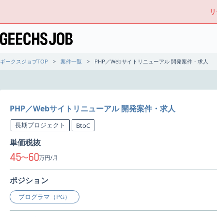
リ
ギークスジョブTOP
案件一覧
PHP／Webサイトリニューアル 開発案件・求人
PHP／Webサイトリニューアル 開発案件・求人
長期プロジェクト
BtoC
単価税抜
45
60
〜
万円/月
ポジション
プログラマ（PG）