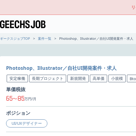
リ
ギークスジョブTOP
案件一覧
Photoshop、Illustrator／自社UI開発案件・求人
Photoshop、Illustrator／自社UI開発案件・求人
安定稼働
長期プロジェクト
新規開発
高単価
小規模
Bt
単価税抜
65
85
〜
万円/月
ポジション
UI/UXデザイナー