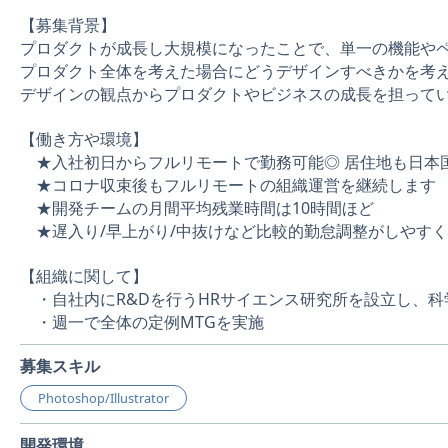
【募集背景】
プロダクトが成長し大規模になったことで、単一の機能や
プロダクト全体を考えた場合にどうデザインすべきかを考
デザインの観点からプロダクトやビジネスの成長を担って
【働き方や環境】
★入社初日からフルリモートで勤務可能◎ 居住地も日本
★コロナ収束後もフルリモートの組織運営を継続します
★開発チームの月間平均残業時間は10時間ほど
★遅入り/早上がり/中抜けなど比較的勤怠調整がしやすくﾜｰｸ
【組織に関して】
・自社内にR&Dを行うHRサイエンス研究所を設立し、科
・週一で全体の定例MTGを実施
募集スキル
Photoshop/Illustrator
開発環境