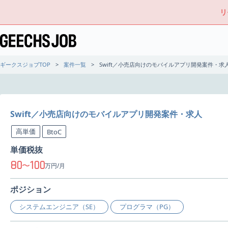
リ
ギークスジョブTOP
案件一覧
Swift／小売店向けのモバイルアプリ開発案件・求
Swift／小売店向けのモバイルアプリ開発案件・求人
高単価
BtoC
単価税抜
80
100
〜
万円/月
ポジション
システムエンジニア（SE）
プログラマ（PG）