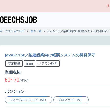
リ
ギークスジョブTOP
案件一覧
JavaScript／某建設業向け帳票システムの開発保守
JavaScript／某建設業向け帳票システムの開発保守
安定稼働
ベテラン歓迎
BtoB
単価税抜
60
70
〜
万円/月
ポジション
システムエンジニア（SE）
プログラマ（PG）