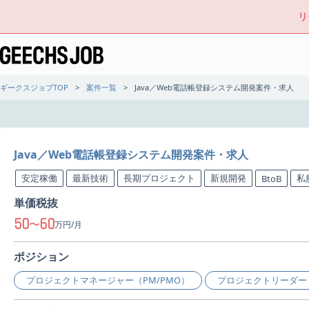
リ
ギークスジョブTOP
案件一覧
Java／Web電話帳登録システム開発案件・求人
Java／Web電話帳登録システム開発案件・求人
安定稼働
最新技術
長期プロジェクト
新規開発
私
BtoB
単価税抜
50
60
〜
万円/月
ポジション
プロジェクトマネージャー（PM/PMO）
プロジェクトリーダー