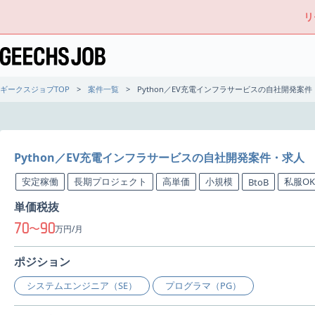
リ
ギークスジョブTOP
案件一覧
Python／EV充電インフラサービスの自社開発案件
Python／EV充電インフラサービスの自社開発案件・求人
安定稼働
長期プロジェクト
高単価
小規模
私服OK
BtoB
単価税抜
70
90
〜
万円/月
ポジション
システムエンジニア（SE）
プログラマ（PG）