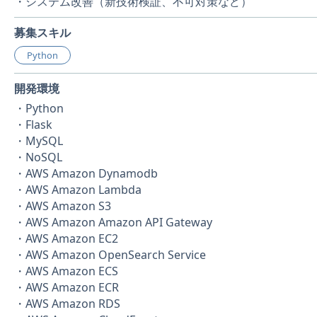
・システム改善（新技術検証、不可対策など）
募集スキル
Python
開発環境
・Python
・Flask
・MySQL
・NoSQL
・AWS Amazon Dynamodb
・AWS Amazon Lambda
・AWS Amazon S3
・AWS Amazon Amazon API Gateway
・AWS Amazon EC2
・AWS Amazon OpenSearch Service
・AWS Amazon ECS
・AWS Amazon ECR
・AWS Amazon RDS