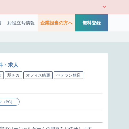
報
お役立ち情報
企業担当の方へ
無料登録
案件・求人
K
駅チカ
オフィス綺麗
ベテラン歓迎
マ（PG）
定のソーシャルゲームの開発をお任せします。