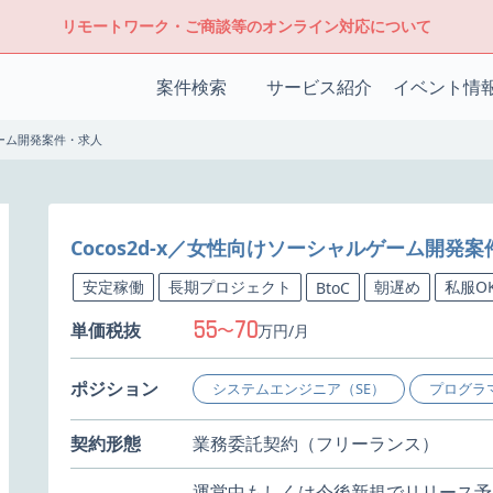
リモートワーク・ご商談等のオンライン対応について
案件検索
サービス紹介
イベント情
ゲーム開発案件・求人
Cocos2d-x／女性向けソーシャルゲーム開発
安定稼働
長期プロジェクト
朝遅め
私服O
BtoC
55
70
単価税抜
〜
万円/月
ポジション
システムエンジニア（SE）
プログラ
契約形態
業務委託契約（フリーランス）
運営中もしくは今後新規でリリース予