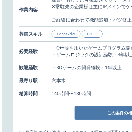
※常駐先の企業様は主にIPメインで
作業内容
ご経験に合わせて機能追加・バグ修正
募集スキル
Cocos2d-x
C/C++
・C++等を用いたゲームプログラム開
必要経験
・ゲームロジックの設計経験：3年以
歓迎経験
・3Dゲームの開発経験：1年以上
最寄り駅
六本木
精算時間
140時間〜180時間
この案件の相