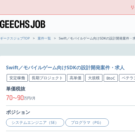
リ
ギークスジョブTOP
案件一覧
Swift／モバイルゲーム向けSDKの設計開発案件・
Swift／モバイルゲーム向けSDKの設計開発案件・求人
安定稼働
長期プロジェクト
高単価
大規模
ベテラ
BtoC
単価税抜
70
90
〜
万円/月
ポジション
システムエンジニア（SE）
プログラマ（PG）