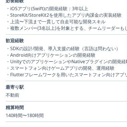
必要経験
・iOSアプリ(Swift)の開発経験：3年以上
・StoreKit/StoreKit2を使用したアプリ内課金の実装経験
・上流〜下流まで一貫して自走可能な開発スキル
・複数メンバー(3名以上)を対象とする、チームリーダーも
歓迎経験
・SDKの設計/開発、導入支援の経験（言語は問わない）
・Android向けアプリケーションの開発経験
・UnityでのアプリケーションやNativeプラグインの開発経
・スマートフォン向けゲームアプリの開発、運用経験
・Flutterフレームワークを用いたスマートフォン向けア
最寄り駅
不動前
精算時間
140時間〜180時間