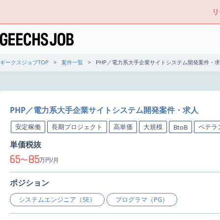
リ
ギークスジョブTOP
案件一覧
PHP／電力系大手企業サイトシステム開発案件・
PHP／電力系大手企業サイトシステム開発案件・求人
安定稼働
長期プロジェクト
高単価
大規模
ベテラ
BtoB
単価税抜
65
85
〜
万円/月
ポジション
システムエンジニア（SE）
プログラマ（PG）