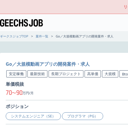
リ
ギークスジョブTOP
案件一覧
Go／大規模動画アプリの開発案件・求人
Go／大規模動画アプリの開発案件・求人
安定稼働
最新技術
長期プロジェクト
高単価
大規模
Bt
単価税抜
70
90
〜
万円/月
ポジション
システムエンジニア（SE）
プログラマ（PG）