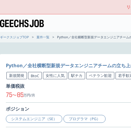
リ
ギークスジョブTOP
案件一覧
Python／全社横断型新規データエンジニアチー
Python／全社横断型新規データエンジニアチームの立ち
新規開発
女性に人気
駅チカ
ベテラン歓迎
若手歓
BtoC
単価税抜
75
85
〜
万円/月
ポジション
システムエンジニア（SE）
プログラマ（PG）