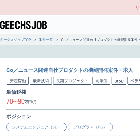
リ
ギークスジョブTOP
案件一覧
Go／ニュース関連自社プロダクトの機能開発案件
Go／ニュース関連自社プロダクトの機能開発案件・求人
安定稼働
最新技術
長期プロジェクト
高単価
ベテ
BtoB
単価税抜
70
90
〜
万円/月
ポジション
システムエンジニア（SE）
プログラマ（PG）