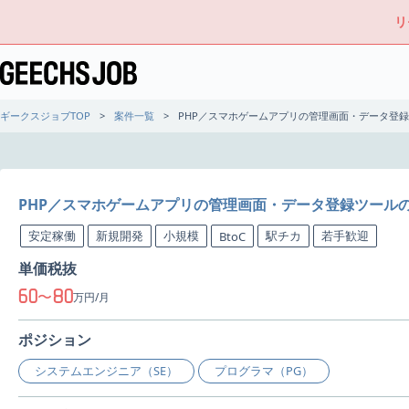
リ
ギークスジョブTOP
案件一覧
PHP／スマホゲームアプリの管理画面・データ登
PHP／スマホゲームアプリの管理画面・データ登録ツール
安定稼働
新規開発
小規模
駅チカ
若手歓迎
BtoC
単価税抜
60
80
〜
万円/月
ポジション
システムエンジニア（SE）
プログラマ（PG）