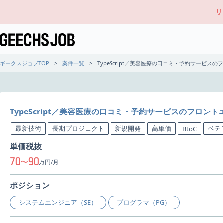
リ
ギークスジョブTOP
案件一覧
TypeScript／美容医療の口コミ・予約サービス
TypeScript／美容医療の口コミ・予約サービスのフロン
最新技術
長期プロジェクト
新規開発
高単価
ベテ
BtoC
単価税抜
70
90
〜
万円/月
ポジション
システムエンジニア（SE）
プログラマ（PG）