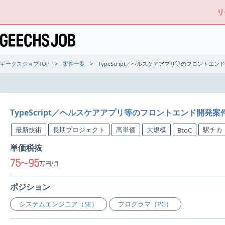
リ
ギークスジョブTOP
案件一覧
TypeScript／ヘルスケアアプリ等のフロントエ
TypeScript／ヘルスケアアプリ等のフロントエンド開発案
最新技術
長期プロジェクト
高単価
大規模
駅チカ
BtoC
単価税抜
75
95
〜
万円/月
ポジション
システムエンジニア（SE）
プログラマ（PG）