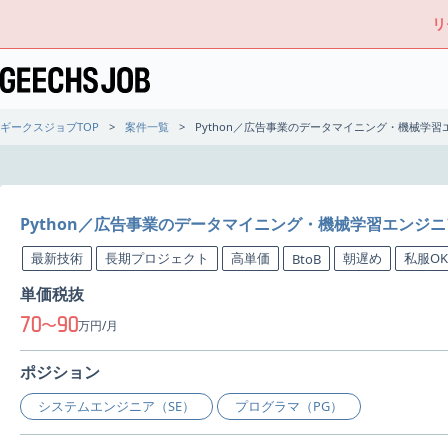
リ
ギークスジョブTOP
案件一覧
Python／広告事業のデータマイニング・機械学
Python／広告事業のデータマイニング・機械学習エンジ
最新技術
長期プロジェクト
高単価
朝遅め
私服OK
BtoB
単価税抜
70
90
〜
万円/月
ポジション
システムエンジニア（SE）
プログラマ（PG）