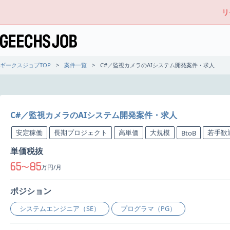
リ
ギークスジョブTOP
案件一覧
C#／監視カメラのAIシステム開発案件・求人
C#／監視カメラのAIシステム開発案件・求人
安定稼働
長期プロジェクト
高単価
大規模
若手歓
BtoB
単価税抜
65
85
〜
万円/月
ポジション
システムエンジニア（SE）
プログラマ（PG）