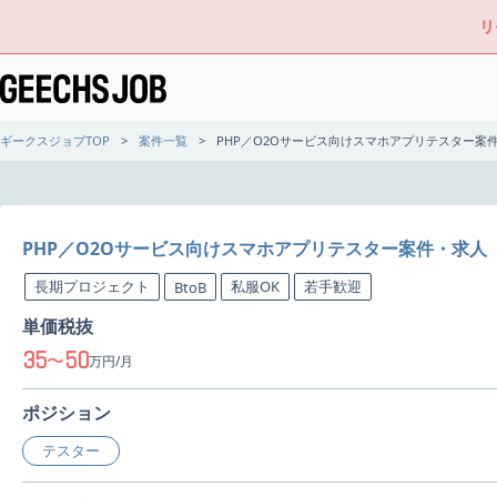
リ
ギークスジョブTOP
案件一覧
PHP／O2Oサービス向けスマホアプリテスター案
PHP／O2Oサービス向けスマホアプリテスター案件・求人
長期プロジェクト
私服OK
若手歓迎
BtoB
単価税抜
35
50
〜
万円/月
ポジション
テスター