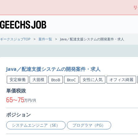
リ
ギークスジョブTOP
案件一覧
Java／配達支援システムの開発案件・求人
Java／配達支援システムの開発案件・求人
安定稼働
大規模
女性に人気
オフィス綺麗
BtoB
BtoC
単価税抜
65
75
〜
万円/月
ポジション
システムエンジニア（SE）
プログラマ（PG）