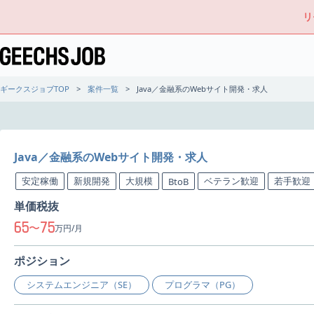
リ
ギークスジョブTOP
案件一覧
Java／金融系のWebサイト開発・求人
Java／金融系のWebサイト開発・求人
安定稼働
新規開発
大規模
ベテラン歓迎
若手歓迎
BtoB
単価税抜
65
75
〜
万円/月
ポジション
システムエンジニア（SE）
プログラマ（PG）