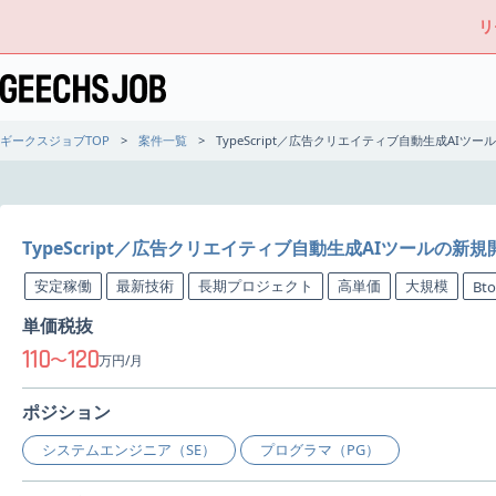
リ
ギークスジョブTOP
案件一覧
TypeScript／広告クリエイティブ自動生成AIツ
TypeScript／広告クリエイティブ自動生成AIツールの新
安定稼働
最新技術
長期プロジェクト
高単価
大規模
Bt
単価税抜
110
120
〜
万円/月
ポジション
システムエンジニア（SE）
プログラマ（PG）