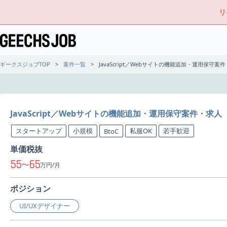
リ
ギークスジョブTOP
案件一覧
JavaScript／Webサイトの機能追加・運用保守案
JavaScript／Webサイトの機能追加・運用保守案件・求人
スタートアップ
小規模
私服OK
若手歓迎
BtoC
単価税抜
55
65
〜
万円/月
ポジション
UI/UXデザイナー