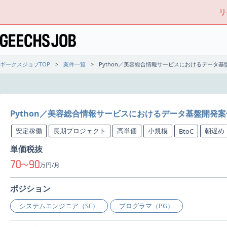
リ
ギークスジョブTOP
案件一覧
Python／美容総合情報サービスにおけるデータ
Python／美容総合情報サービスにおけるデータ基盤開発
安定稼働
長期プロジェクト
高単価
小規模
朝遅め
BtoC
単価税抜
70
90
〜
万円/月
ポジション
システムエンジニア（SE）
プログラマ（PG）