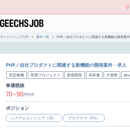
リ
ギークスジョブTOP
案件一覧
PHP／自社プロダクトに関連する新機能の開発案
PHP／自社プロダクトに関連する新機能の開発案件・求人
安定稼働
長期プロジェクト
新規開発
高単価
大規模
Bt
単価税抜
70
90
〜
万円/月
ポジション
システムエンジニア（SE）
プログラマ（PG）