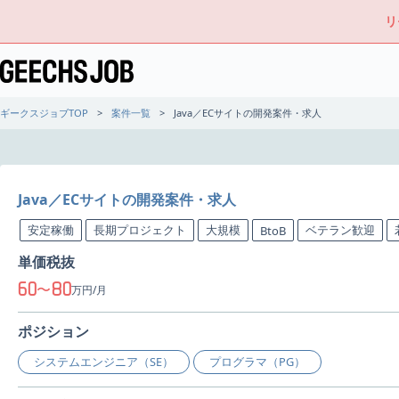
リ
ギークスジョブTOP
案件一覧
Java／ECサイトの開発案件・求人
Java／ECサイトの開発案件・求人
安定稼働
長期プロジェクト
大規模
ベテラン歓迎
BtoB
単価税抜
60
80
〜
万円/月
ポジション
システムエンジニア（SE）
プログラマ（PG）