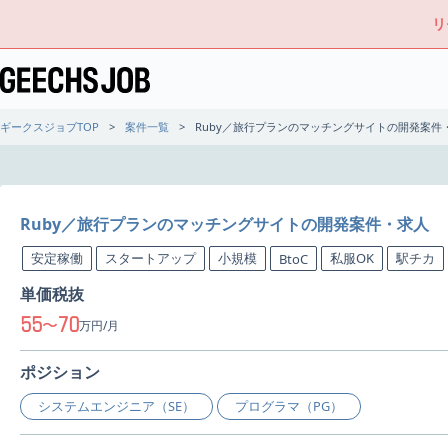
リ
ギークスジョブTOP
案件一覧
Ruby／旅行プランのマッチングサイトの開発案件
Ruby／旅行プランのマッチングサイトの開発案件・求人
安定稼働
スタートアップ
小規模
私服OK
駅チカ
BtoC
単価税抜
55
70
〜
万円/月
ポジション
システムエンジニア（SE）
プログラマ（PG）