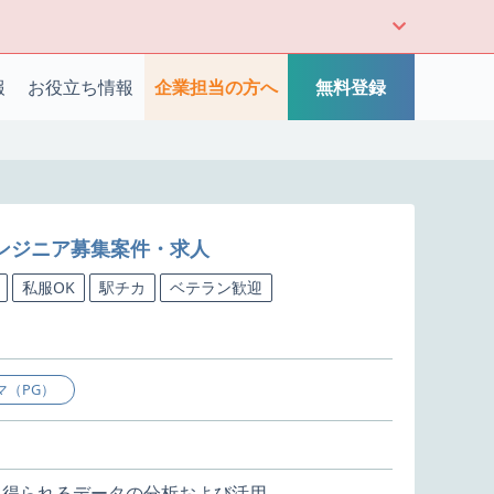
報
お役立ち情報
企業担当の方へ
無料登録
ンジニア募集案件・求人
私服OK
駅チカ
ベテラン歓迎
マ（PG）
て得られるデータの分析および活用、