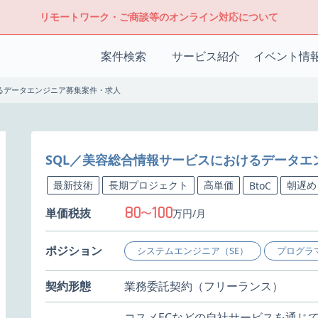
リモートワーク・ご商談等のオンライン対応について
案件検索
サービス紹介
イベント情
るデータエンジニア募集案件・求人
SQL／美容総合情報サービスにおけるデータエ
最新技術
長期プロジェクト
高単価
朝遅め
BtoC
80
100
単価税抜
〜
万円/月
ポジション
システムエンジニア（SE）
プログラ
契約形態
業務委託契約（フリーランス）
コスメECなどの自社サービスを通じ