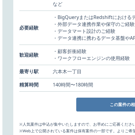
など
・BigQueryまたはRedshiftに
・外部データ連携作業や保守のご経験
必要経験
・データマート設計のご経験
・データ連携に携わるデータ基盤やA
・顧客折衝経験
歓迎経験
・ワークフローエンジンの使用経験
最寄り駅
六本木一丁目
精算時間
140時間〜180時間
この案件の相
※人気案件は申込が集中いたしますので、お早めにご応募くださ
※Web上で公開されている案件は保有案件の一部です。よりご希