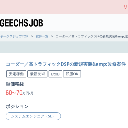
リ
ギークスジョブTOP
案件一覧
コーダー／高トラフィックDSPの新規実装&amp
コーダー／高トラフィックDSPの新規実装&amp;改修案
安定稼働
最新技術
私服OK
BtoB
単価税抜
60
70
〜
万円/月
ポジション
システムエンジニア（SE）