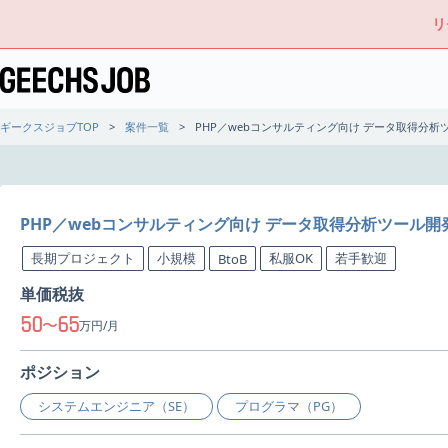
リ
ギークスジョブTOP
案件一覧
PHP／webコンサルティング向け データ取得分
PHP／webコンサルティング向け データ取得分析ツール
長期プロジェクト
小規模
私服OK
若手歓迎
BtoB
単価税抜
50
65
〜
万円/月
ポジション
システムエンジニア（SE）
プログラマ（PG）