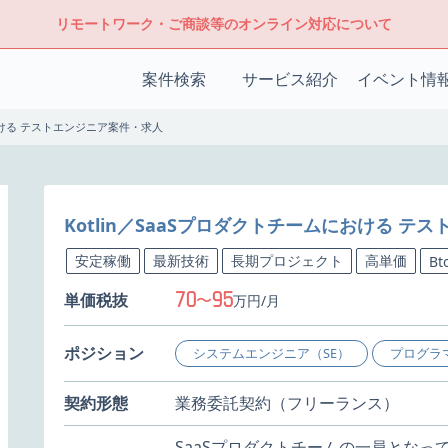
リモートワーク・ご商談等のオンライン対応について
案件検索
サービス紹介
イベント情
における テストエンジニア案件・求人
Kotlin／SaaSプロダクトチームにおける テ
安定稼働
最新技術
長期プロジェクト
高単価
Bt
70
95
単価税抜
〜
万円/月
ポジション
システムエンジニア（SE）
プログラ
契約形態
業務委託契約（フリーランス）
SaaSプロダクトチームの一員とな