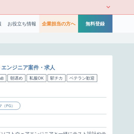
報
お役立ち情報
企業担当の方へ
無料登録
ストエンジニア案件・求人
朝遅め
私服OK
駅チカ
ベテラン歓迎
oB
マ（PG）
ってソフトウェアエンジニアと一緒にテスト設計やテ