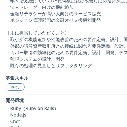
・年々増え続けていくDB負荷検証及び改善対応の指針決定
・法人トレーダー向けの機能追加
・金融リテラシーが高い人向けのサービス拡充
・ポジション管理部門の金融オペ支援機能開発
【主に担当していただくこと】
・取引所の機能追加や性能改善のための要件定義、設計、
・外部の暗号資産取引所との接続に関わる要件定義、設計
・カバー取引の効率化のための要件定義、設計、開発、テ
・監視システムの設計、開発
・既存の処理の見直しとリファクタリング
募集スキル
Ruby
開発環境
・Ruby（Ruby on Rails）
・Node.js
・Chef