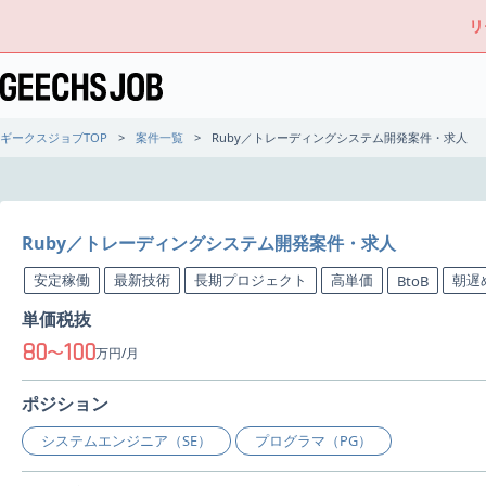
リ
ギークスジョブTOP
案件一覧
Ruby／トレーディングシステム開発案件・求人
Ruby／トレーディングシステム開発案件・求人
安定稼働
最新技術
長期プロジェクト
高単価
朝遅
BtoB
単価税抜
80
100
〜
万円/月
ポジション
システムエンジニア（SE）
プログラマ（PG）