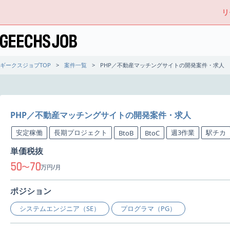
リ
ギークスジョブTOP
案件一覧
PHP／不動産マッチングサイトの開発案件・求人
PHP／不動産マッチングサイトの開発案件・求人
安定稼働
長期プロジェクト
週3作業
駅チカ
BtoB
BtoC
単価税抜
50
70
〜
万円/月
ポジション
システムエンジニア（SE）
プログラマ（PG）