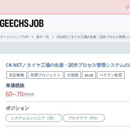
リ
ギークスジョブTOP
案件一覧
C#.NET／タイヤ工場の生産・試作プロセス管理
C#.NET／タイヤ工場の生産・試作プロセス管理システム
安定稼働
長期プロジェクト
大規模
ベテラン歓迎
BtoB
単価税抜
60
70
〜
万円/月
ポジション
システムエンジニア（SE）
プログラマ（PG）