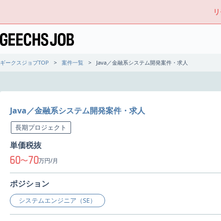
リ
ギークスジョブTOP
案件一覧
Java／金融系システム開発案件・求人
Java／金融系システム開発案件・求人
長期プロジェクト
単価税抜
60
70
〜
万円/月
ポジション
システムエンジニア（SE）