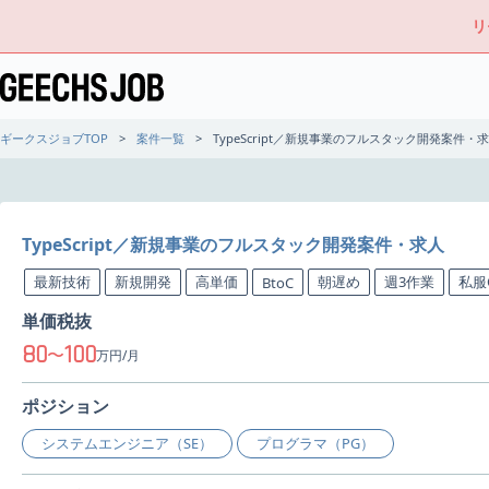
リ
ギークスジョブTOP
案件一覧
TypeScript／新規事業のフルスタック開発案件・
TypeScript／新規事業のフルスタック開発案件・求人
最新技術
新規開発
高単価
朝遅め
週3作業
私服
BtoC
単価税抜
80
100
〜
万円/月
ポジション
システムエンジニア（SE）
プログラマ（PG）