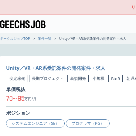
リ
ギークスジョブTOP
案件一覧
Unity／VR・AR系受託案件の開発案件・求人
Unity／VR・AR系受託案件の開発案件・求人
安定稼働
長期プロジェクト
新規開発
小規模
朝遅
BtoB
単価税抜
70
85
〜
万円/月
ポジション
システムエンジニア（SE）
プログラマ（PG）