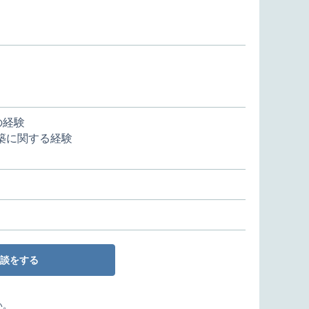
の経験
築に関する経験
談をする
い。