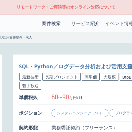
リモートワーク・ご商談等のオンライン対応について
案件検索
サービス紹介
イベント情
および活用支援案件・求人
SQL・Python／ログデータ分析および活用支
最新技術
長期プロジェクト
高単価
大規模
BtoB
若手歓迎
60
90
単価税抜
〜
万円/月
ポジション
システムエンジニア（SE）
プログラ
契約形態
業務委託契約（フリーランス）