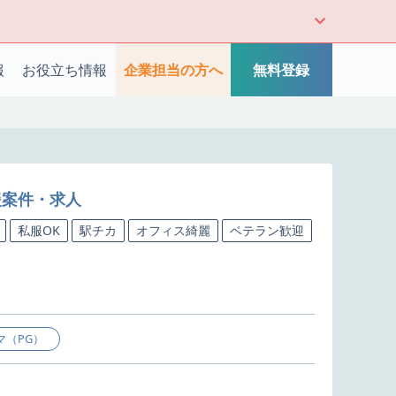
報
お役立ち情報
企業担当の方へ
無料登録
援案件・求人
私服OK
駅チカ
オフィス綺麗
ベテラン歓迎
マ（PG）