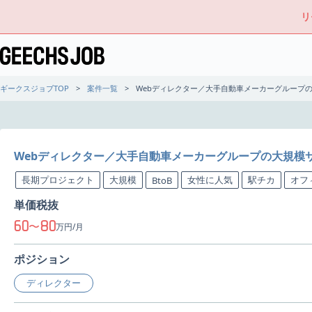
リ
ギークスジョブTOP
案件一覧
Webディレクター／大手自動車メーカーグループ
Webディレクター／大手自動車メーカーグループの大規模
長期プロジェクト
大規模
女性に人気
駅チカ
オフ
BtoB
単価税抜
60
80
〜
万円/月
ポジション
ディレクター