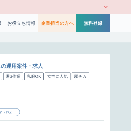
報
お役立ち情報
企業担当の方へ
無料登録
スの運用案件・求人
週3作業
私服OK
女性に人気
駅チカ
マ（PG）