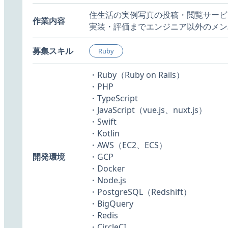
住生活の実例写真の投稿・閲覧サービ
作業内容
実装・評価までエンジニア以外のメン
募集スキル
Ruby
・Ruby（Ruby on Rails）
・PHP
・TypeScript
・JavaScript（vue.js、nuxt.js）
・Swift
・Kotlin
・AWS（EC2、ECS）
開発環境
・GCP
・Docker
・Node.js
・PostgreSQL（Redshift）
・BigQuery
・Redis
・CircleCI