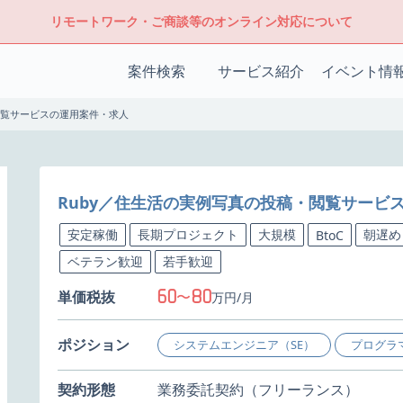
リモートワーク・ご商談等のオンライン対応について
案件検索
サービス紹介
イベント情
閲覧サービスの運用案件・求人
Ruby／住生活の実例写真の投稿・閲覧サービ
安定稼働
長期プロジェクト
大規模
朝遅め
BtoC
ベテラン歓迎
若手歓迎
60
80
単価税抜
〜
万円/月
ポジション
システムエンジニア（SE）
プログラ
契約形態
業務委託契約（フリーランス）