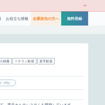
報
お役立ち情報
企業担当の方へ
無料登録
ス綺麗
ベテラン歓迎
若手歓迎
マ（PG）
て、電子カルテシステムを開発しています。