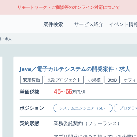
リモートワーク・ご商談等のオンライン対応について
案件検索
サービス紹介
イベント情
件・求人
Java／電子カルテシステムの開発案件・求人
安定稼働
長期プロジェクト
小規模
オフィ
BtoB
45
56
単価税抜
〜
万円/月
ポジション
システムエンジニア（SE）
プログラ
契約形態
業務委託契約（フリーランス）
アプリ開発に強みを持っている企業に