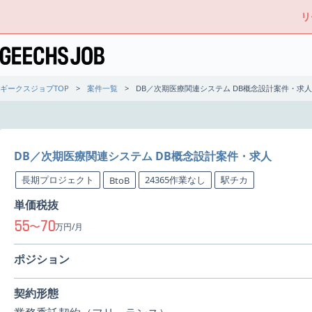
リ
ギークスジョブTOP
案件一覧
DB／次期医療関連システム DB概念設計案件・求人
DB／次期医療関連システム DB概念設計案件・求人
長期プロジェクト
24365作業なし
駅チカ
BtoB
単価税抜
55
70
〜
万円/月
ポジション
契約形態