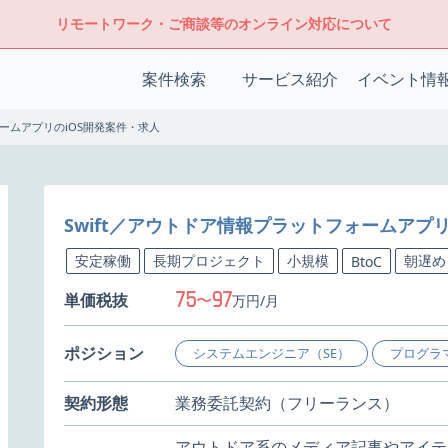
リモートワーク・ご商談等のオンライン対応について
案件検索
サービス紹介
イベント情
ォームアプリのiOS開発案件・求人
Swift／アウトドア情報プラットフォームアプリ
安定稼働
長期プロジェクト
小規模
朝遅め
BtoC
75
97
単価税抜
〜
万円/月
ポジション
システムエンジニア（SE）
プログラ
契約形態
業務委託契約（フリーランス）
アウトドア系のメディア記事やアイテ