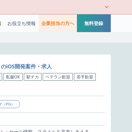
報
お役立ち情報
企業担当の方へ
無料登録
のiOS開発案件・求人
私服OK
駅チカ
ベテラン歓迎
若手歓迎
マ（PG）
ム・セール情報、スタイルを共有しあえる、