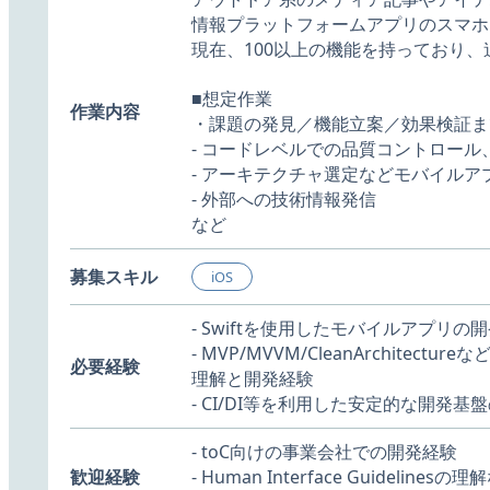
情報プラットフォームアプリのスマホ
現在、100以上の機能を持っており
■想定作業
作業内容
・課題の発見／機能立案／効果検証ま
- コードレベルでの品質コントロー
- アーキテクチャ選定などモバイル
- 外部への技術情報発信
など
募集スキル
iOS
- Swiftを使用したモバイルアプリの
- MVP/MVVM/CleanArchit
必要経験
理解と開発経験
- CI/DI等を利用した安定的な開発
- toC向けの事業会社での開発経験
歓迎経験
- Human Interface Guide