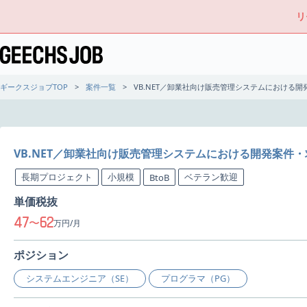
リ
ギークスジョブTOP
案件一覧
VB.NET／卸業社向け販売管理システムにおける開
VB.NET／卸業社向け販売管理システムにおける開発案件・
長期プロジェクト
小規模
ベテラン歓迎
BtoB
単価税抜
47
62
〜
万円/月
ポジション
システムエンジニア（SE）
プログラマ（PG）