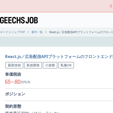
リ
ギークスジョブTOP
案件一覧
React.js／広告配信APIプラットフォームのフロ
React.js／広告配信APIプラットフォームのフロントエン
最新技術
新規開発
小規模
私服OK
単価税抜
65
80
〜
万円/月
ポジション
契約形態