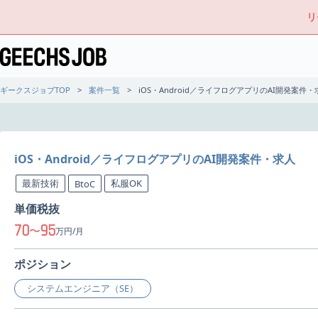
リ
ギークスジョブTOP
案件一覧
iOS・Android／ライフログアプリのAI開発案件・
iOS・Android／ライフログアプリのAI開発案件・求人
最新技術
私服OK
BtoC
単価税抜
70
95
〜
万円/月
ポジション
システムエンジニア（SE）