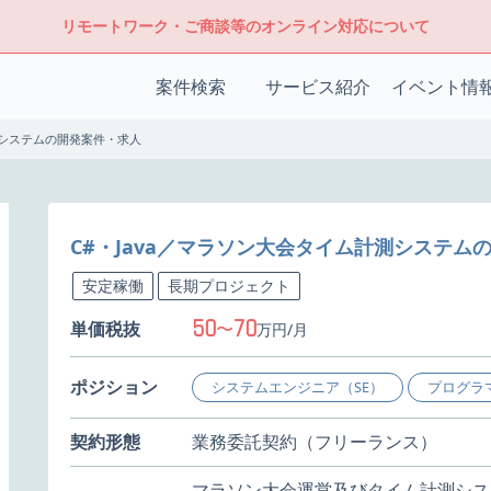
リモートワーク・ご商談等のオンライン対応について
案件検索
サービス紹介
イベント情
測システムの開発案件・求人
C#・Java／マラソン大会タイム計測システム
安定稼働
長期プロジェクト
50
70
単価税抜
〜
万円/月
ポジション
システムエンジニア（SE）
プログラ
契約形態
業務委託契約（フリーランス）
マラソン大会運営及びタイム計測シス