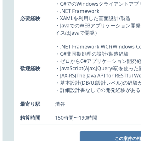
・C#でのWindowsクライアントア
・.NET Framework
必要経験
・XAMLを利用した画面設計/製造
・JavaでのWEBアプリケーション
イスはJavaで開発）
・.NET Framework WCF(Windows Co
・C#非同期処理の設計/製造経験
・ゼロからC#アプリケーション開発
歓迎経験
・JavaScript(Ajax,JQuery等)を使
・JAX-RS(The Java API for RESTfu
・基本設計(DB/UI設計レベル)の経験
・詳細設計書なしでの開発経験がある
最寄り駅
渋谷
精算時間
150時間〜190時間
この案件の相