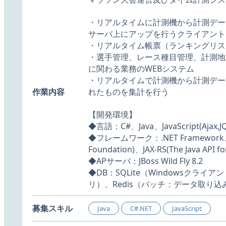
・リアルタイムに計測機から計測デー
サーバ上にアップを行うクライアント
・リアルタイム帳票（ランキングリス
・選手管理、レース種目管理、計測地
に関わる業務のWEBシステム
・リアルタイムで計測機から計測デー
作業内容
れたものを集計を行う
【開発環境】
◆言語：C#、Java、JavaScript(Ajax,J
◆フレームワーク：.NET Framework、W
Foundation)、JAX-RS(The Java API fo
◆APサーバ：JBoss Wild Fly 8.2
◆DB：SQLite（Windowsクライ
リ）、Redis（バッチ：データ取り
募集スキル
Java
C#.NET
JavaScript