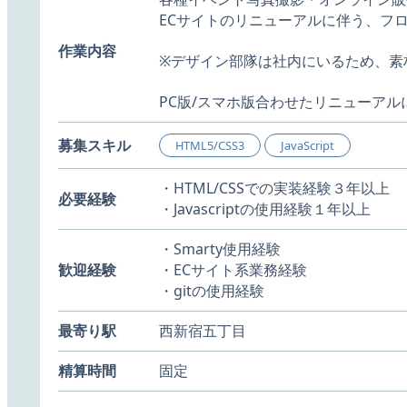
ECサイトのリニューアルに伴う、フ
作業内容
※デザイン部隊は社内にいるため、素
PC版/スマホ版合わせたリニューアル
募集スキル
HTML5/CSS3
JavaScript
・HTML/CSSでの実装経験３年以上
必要経験
・Javascriptの使用経験１年以上
・Smarty使用経験
歓迎経験
・ECサイト系業務経験
・gitの使用経験
最寄り駅
西新宿五丁目
精算時間
固定