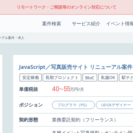
リモートワーク・ご商談等のオンライン対応について
案件検索
サービス紹介
イベント情
ニューアル案件・求人
JavaScript／写真販売サイト リニューアル案
安定稼働
長期プロジェクト
私服OK
駅チ
BtoC
40
55
単価税抜
〜
万円/月
ポジション
プログラマ（PG）
UI/UXデザイナー
契約形態
業務委託契約（フリーランス）
各種イベント写真撮影・オンライン販