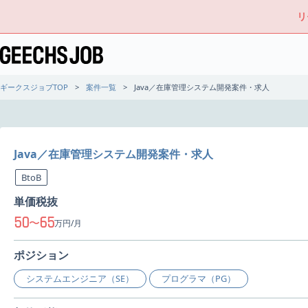
リ
ギークスジョブTOP
案件一覧
Java／在庫管理システム開発案件・求人
Java／在庫管理システム開発案件・求人
BtoB
単価税抜
50
65
〜
万円/月
ポジション
システムエンジニア（SE）
プログラマ（PG）