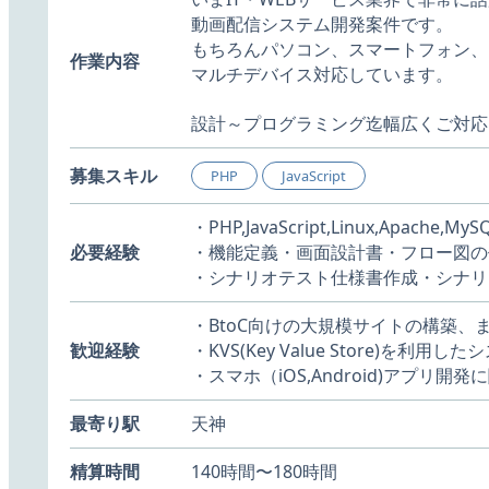
動画配信システム開発案件です。
もちろんパソコン、スマートフォン、
作業内容
マルチデバイス対応しています。
設計～プログラミング迄幅広くご対応
募集スキル
PHP
JavaScript
・PHP,JavaScript,Linux,Apac
必要経験
・機能定義・画面設計書・フロー図の
・シナリオテスト仕様書作成・シナリ
・BtoC向けの大規模サイトの構築
歓迎経験
・KVS(Key Value Store)を利用
・スマホ（iOS,Android)アプリ開
最寄り駅
天神
精算時間
140時間〜180時間