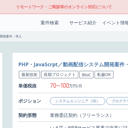
リモートワーク・ご商談等のオンライン対応について
案件検索
サービス紹介
イベント情
テム開発案件・求人
PHP・JavaScrpt／動画配信システム開発案件
最新技術
長期プロジェクト
私服OK
BtoC
70
100
単価税抜
〜
万円/月
ポジション
システムエンジニア（SE）
プログラ
契約形態
業務委託契約（フリーランス）
いまIT・WEBサービス業界で非常に